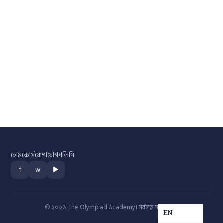
হোম
কোর্স
যোগাযোগ
পলিসি
f
w
▶
© ২০২৬ The Olympiad Academy। সর্বস্বত্ব সংরক্ষিত।
EN